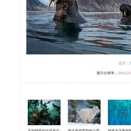
提示：
图片分辨率：
3840x2
不列颠哥伦比亚省北
蒙大拿州西部的小雪
阿里夫达鲁环