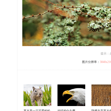
提示：
图片分辨率：
3840x2
草丛里一只可爱的松
凶猛的白头鹰
隐藏在高草丛