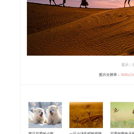
提示：
图片分辨率：
3840x2
两只可爱的小熊
一只小汤氏瞪羚跟随
可爱的野兔子