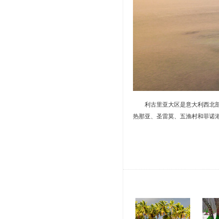
利古里亚大区是意大利西北
热那亚、圣雷莫、五渔村和菲诺