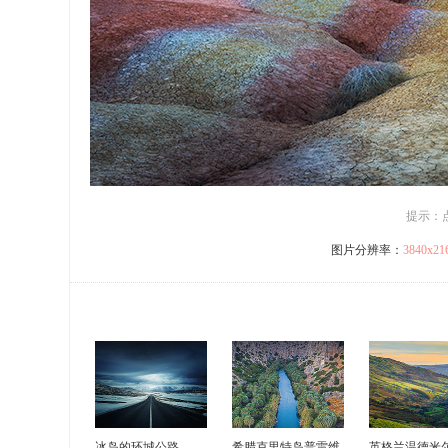
提示：
图片分辨率：
3840x2
冰岛的环城公路
希腊克里特岛普雷维
英格兰温德米