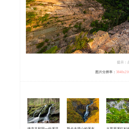
提示：
图片分辨率：
3840x2
捷克共和国一处溪流
斯卡夫塔山的瀑布
大草原溪红杉