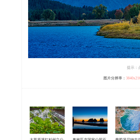
提示：
图片分辨率：
3840x2
大草原溪红杉州立公
奥林匹克国家公园石
葡萄牙贝纳吉