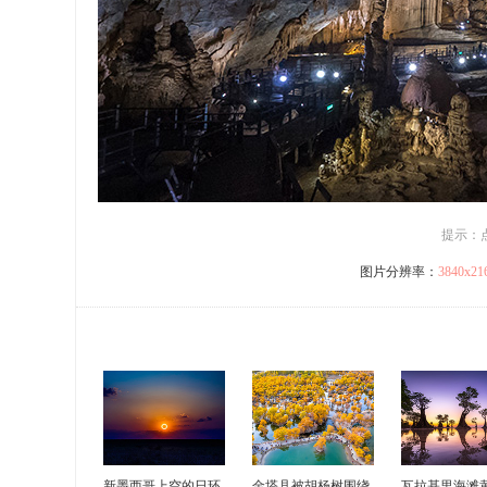
提示：
图片分辨率：
3840x2
新墨西哥上空的日环
金塔县被胡杨树围绕
瓦拉基里海滩