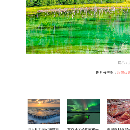
提示：
图片分辨率：
3840x2
海水从古老的珊瑚礁
育空地区的绚丽极光
美国亚利桑那