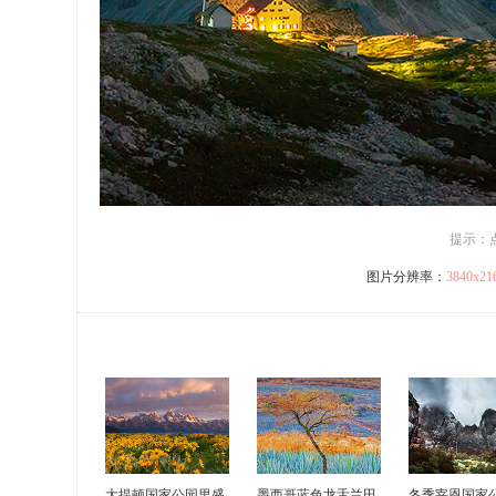
提示：
图片分辨率：
3840x2
大提顿国家公园里盛
墨西哥蓝色龙舌兰田
冬季宰恩国家