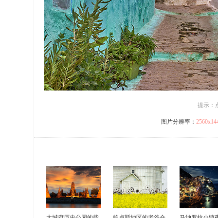
提示：
图片分辨率：
2560x1
大城府历史公园的柴
帕卢斯地区的老谷仓
马纳罗拉小镇