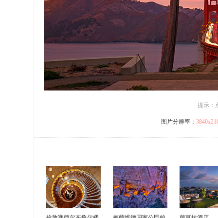
提示：
图片分辨率：
3840x2
伦敦塞西尔布鲁尔楼
梅萨维德国家公园的
萨莫拉酒店