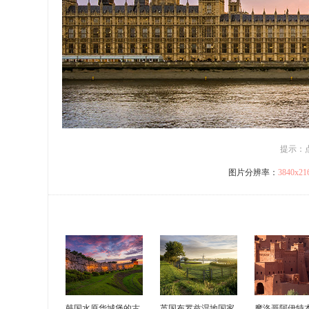
提示：
图片分辨率：
3840x2
韩国水原华城堡的古
英国布罗兹湿地国家
摩洛哥阿伊特