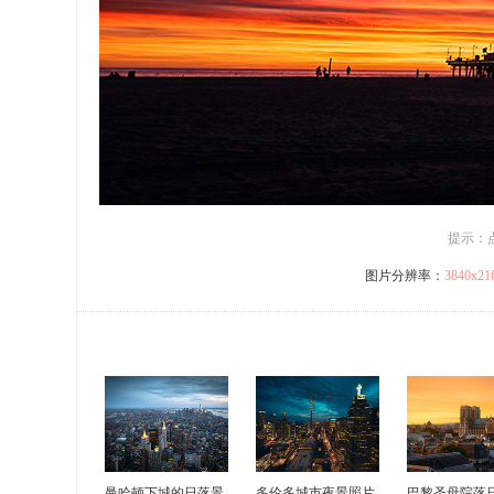
提示：
图片分辨率：
3840x2
曼哈顿下城的日落景
多伦多城市夜景照片
巴黎圣母院落