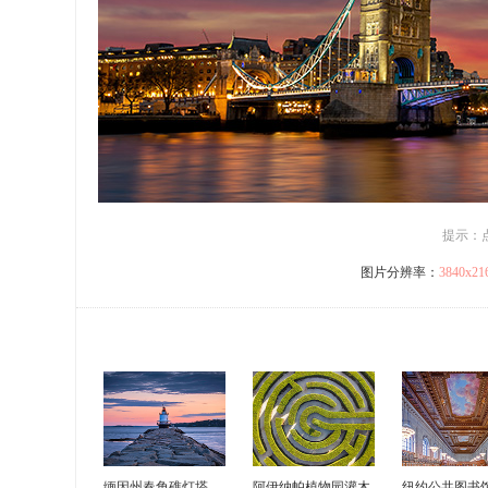
提示：
图片分辨率：
3840x2
缅因州春角礁灯塔
阿伊纳帕植物园灌木
纽约公共图书