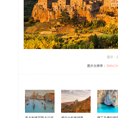
提示：
图片分辨率：
3840x2
意大利威尼斯大运河
威尔士科奇城堡
撒丁岛弗拉维