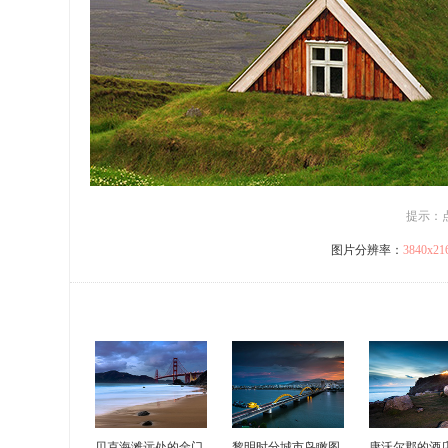
提示：
图片分辨率：
3840x2
贝克海滩远处的金门
黎明时分城市鸟瞰图
康沃尔郡的酒