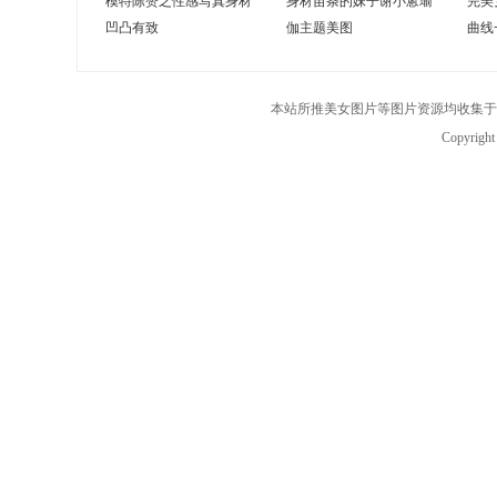
模特陈赞之性感写真身材
身材苗条的妹子谢小蒽瑜
完美
凹凸有致
伽主题美图
曲线
本站所推美女图片等图片资源均收集于
Copyrigh