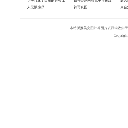
李莘雅妹子苗条的身材让
模特苏苏阿灰色牛仔超短
甜美
人无限感叹
裤写真图
真合
本站所推美女图片等图片资源均收集于
Copyrigh