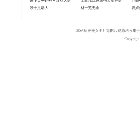
谭小灵牛仔裤写真惹火身
王馨瑶浅色旗袍美图好身
养眼
段十足动人
材一览无余
容娇
本站所推美女图片等图片资源均收集于
Copyrigh