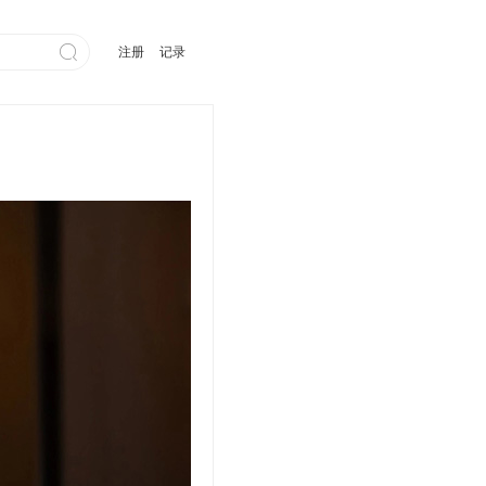

注册
记录