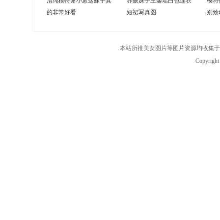
清纯模特谢小蒽这妹子真
养眼妹子王馨瑶白色连衣
模特
的非常好看
短裙写真图
别致
本站所推美女图片等图片资源均收集于
Copyrigh