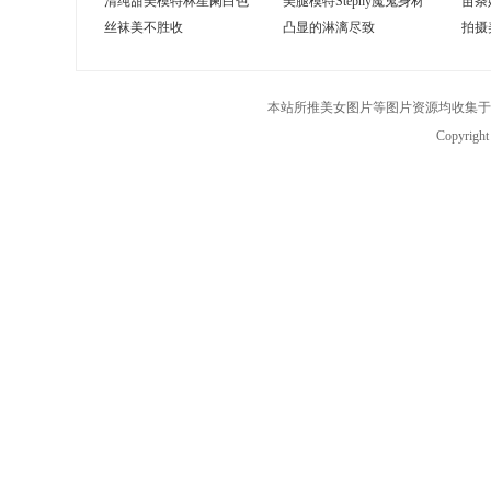
清纯甜美模特林星阑白色
美腿模特Stephy魔鬼身材
苗条
丝袜美不胜收
凸显的淋漓尽致
拍摄
本站所推美女图片等图片资源均收集于
Copyrigh